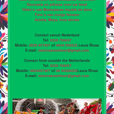
Decoratie en piñatas voor uw feest
Video’s van Mexicaanse muziek en dans
Foto’s van vorige feesten
Azteka, Maya, Inca shows
Contact vanuit Nederland
Tel:
0320 769037
Mobile:
0629 457407
of
0644 508525
Laura Rivas
E-mail:
mexicaansefeest@gmail.com
Contact from outside the Netherlands
Tel:
0320 769037
Mobile:
0629457407
of
06 44508525
Laura Rivas
E-mail:
mexicaansefeest@gmail.com