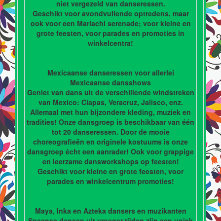
niet vergezeld van danseressen.
Geschikt voor avondvullende optredens, maar
ook voor een Mariachi serenade; voor kleine en
grote feesten, voor parades en promoties in
winkelcentra!
Mexicaanse danseressen voor allerlei
Mexicaanse dansshows
Geniet van dans uit de verschillende windstreken
van Mexico: Ciapas, Veracruz, Jalisco, enz.
Allemaal met hun bijzondere kleding, muziek en
tradities! Onze dansgroep is beschikbaar van één
tot 20 danseressen. Door de mooie
choreografieën en originele kostuums is onze
dansgroep écht een aanrader! Ook voor grappige
en leerzame dansworkshops op feesten!
Geschikt voor kleine en grote feesten, voor
parades en winkelcentrum promoties!
Maya, Inka en Azteka dansers en muzikanten
Spaanse dansen uit vroeger tijden zijn een uniek