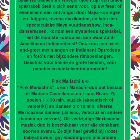
spektakel! Stelt u zich eens voor: op uw feest of
evenement een ontvangst door Maya-koningen
en -krijgers, tevens muzikanten, en later een
spectaculaire Maya vuurdansshow, Inca-
danseressen; kortom een mysterieus spektakel,
met de mooiste kostuums. Een waar Zuid-
Amerikaans indianenfeest! Ook voor een meet-
and-greet met slangen en indianen! Optredens
en foto’s met bijzondere rimboeslangen.
Geschikt voor kleine en grote feesten, voor
parades en winkelcentra promotie!
Pink Mariachi’s ©
“Pink Mariachi’s” is een Mariachi-duo dat bestaat
uit Mariana Castellanos en Laura Rivas. Zij
spelen 1 x 30 min. muziek (akoestisch of
versterkt) en dansen 2 x 10 min. diverse
Mexicaanse dansen (Jalisco, Veracruz en andere
dansen op verzoek). Dit veelzijdige Mexicaanse
muziek duo is beschikbaar voor alle denkbare
soorten events. Ze zijn heel gewild bij (roze)
babyshowers, gay weddings en alle andere