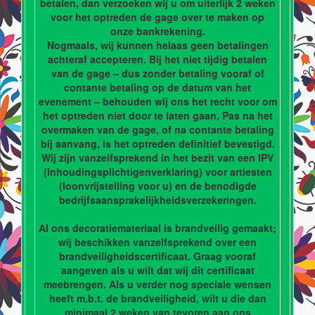
betalen, dan verzoeken wij u om uiterlijk 2 weken
voor het optreden de gage over te maken op
onze bankrekening.
Nogmaals, wij kunnen helaas geen betalingen
achteraf accepteren. Bij het niet tijdig betalen
van de gage – dus zonder betaling vooraf of
contante betaling op de datum van het
evenement – behouden wij ons het recht voor om
het optreden niet door te laten gaan. Pas na het
overmaken van de gage, of na contante betaling
bij aanvang, is het optreden definitief bevestigd.
Wij zijn vanzelfsprekend in het bezit van een IPV
(Inhoudingsplichtigenverklaring) voor artiesten
(loonvrijstelling voor u) en de benodigde
bedrijfsaansprakelijkheidsverzekeringen.
Al ons decoratiemateriaal is brandveilig gemaakt;
wij beschikken vanzelfsprekend over een
brandveiligheidscertificaat. Graag vooraf
aangeven als u wilt dat wij dit certificaat
meebrengen. Als u verder nog speciale wensen
heeft m.b.t. de brandveiligheid, wilt u die dan
minimaal 2 weken van tevoren aan ons