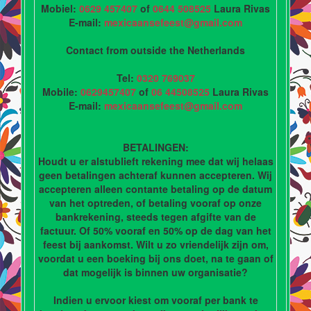
Mobiel:
0629 457407
of
0644 508525
Laura Rivas
E-mail:
mexicaansefeest@gmail.com
Contact from outside the Netherlands
Tel:
0320 769037
Mobile:
0629457407
of
06 44508525
Laura Rivas
E-mail:
mexicaansefeest@gmail.com
BETALINGEN:
Houdt u er alstublieft rekening mee dat wij helaas
geen betalingen achteraf kunnen accepteren. Wij
accepteren alleen contante betaling op de datum
van het optreden, of betaling vooraf op onze
bankrekening, steeds tegen afgifte van de
factuur. Of 50% vooraf en 50% op de dag van het
feest bij aankomst. Wilt u zo vriendelijk zijn om,
voordat u een boeking bij ons doet, na te gaan of
dat mogelijk is binnen uw organisatie?
Indien u ervoor kiest om vooraf per bank te