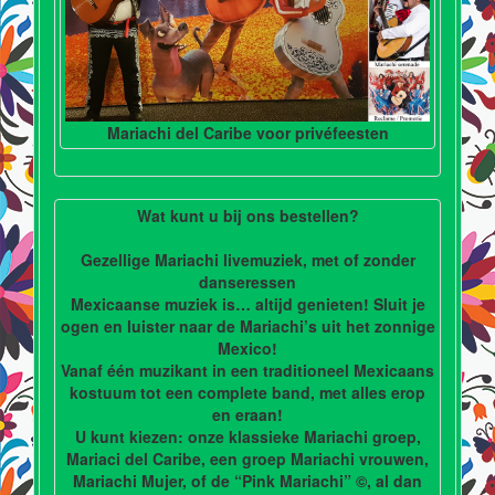
Mariachi del Caribe voor privéfeesten
Wat kunt u bij ons bestellen?
Gezellige Mariachi livemuziek, met of zonder
danseressen
Mexicaanse muziek is… altijd genieten! Sluit je
ogen en luister naar de Mariachi’s uit het zonnige
Mexico!
Vanaf één muzikant in een traditioneel Mexicaans
kostuum tot een complete band, met alles erop
en eraan!
U kunt kiezen: onze klassieke Mariachi groep,
Mariaci del Caribe, een groep Mariachi vrouwen,
Mariachi Mujer, of de “Pink Mariachi” ©, al dan