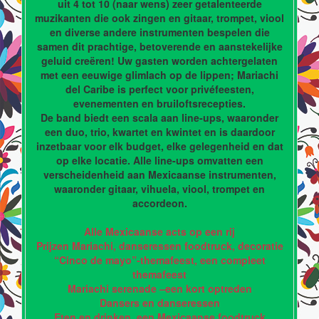
uit 4 tot 10 (naar wens) zeer getalenteerde
muzikanten die ook zingen en gitaar, trompet, viool
en diverse andere instrumenten bespelen die
samen dit prachtige, betoverende en aanstekelijke
geluid creëren! Uw gasten worden achtergelaten
met een eeuwige glimlach op de lippen; Mariachi
del Caribe is perfect voor privéfeesten,
evenementen en bruiloftsrecepties.
De band biedt een scala aan line-ups, waaronder
een duo, trio, kwartet en kwintet en is daardoor
inzetbaar voor elk budget, elke gelegenheid en dat
op elke locatie. Alle line-ups omvatten een
verscheidenheid aan Mexicaanse instrumenten,
waaronder gitaar, vihuela, viool, trompet en
accordeon.
Alle Mexicaanse acts op een rij
Prijzen Mariachi, danseressen foodtruck, decoratie
“Cinco de mayo”-themafeest, een compleet
themafeest
Mariachi serenade –een kort optreden
Dansers en danseressen
Eten en drinken, een Mexicaanse foodtruck