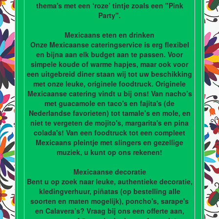
thema's met een ‘roze’ tintje zoals een "Pink
Party".
Mexicaans eten en drinken
Onze Mexicaanse cateringservice is erg flexibel
en bijna aan elk budget aan te passen. Voor
simpele koude of warme hapjes, maar ook voor
een uitgebreid diner staan wij tot uw beschikking
met onze leuke, originele foodtruck. Originele
Mexicaanse catering vindt u bij ons! Van nacho’s
met guacamole en taco's en fajita's (de
Nederlandse favorieten) tot tamale’s en mole, en
niet te vergeten de mojito's, margarita's en pina
colada's! Van een foodtruck tot een compleet
Mexicaans pleintje met slingers en gezellige
muziek, u kunt op ons rekenen!
Mexicaanse decoratie
Bent u op zoek naar leuke, authentieke decoratie,
kledingverhuur, piñatas (op bestelling alle
soorten en maten mogelijk), poncho's, sarape's
en Calavera’s? Vraag bij ons een offerte aan,