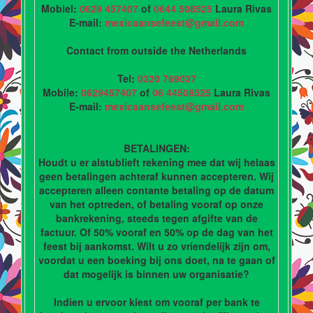
Mobiel:
0629 457407
of
0644 508525
Laura Rivas
E-mail:
mexicaansefeest@gmail.com
Contact from outside the Netherlands
Tel:
0320 769037
Mobile:
0629457407
of
06 44508525
Laura Rivas
E-mail:
mexicaansefeest@gmail.com
BETALINGEN:
Houdt u er alstublieft rekening mee dat wij helaas
geen betalingen achteraf kunnen accepteren. Wij
accepteren alleen contante betaling op de datum
van het optreden, of betaling vooraf op onze
bankrekening, steeds tegen afgifte van de
factuur. Of 50% vooraf en 50% op de dag van het
feest bij aankomst. Wilt u zo vriendelijk zijn om,
voordat u een boeking bij ons doet, na te gaan of
dat mogelijk is binnen uw organisatie?
Indien u ervoor kiest om vooraf per bank te