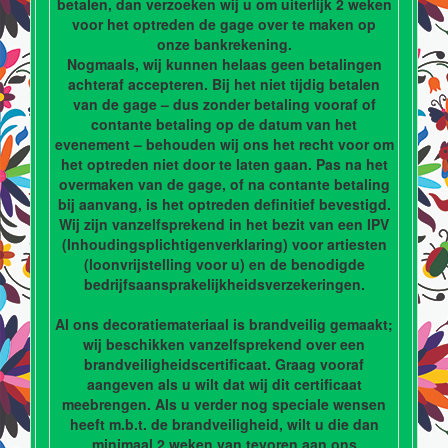
betalen, dan verzoeken wij u om uiterlijk 2 weken
voor het optreden de gage over te maken op
onze bankrekening.
Nogmaals, wij kunnen helaas geen betalingen
achteraf accepteren. Bij het niet tijdig betalen
van de gage – dus zonder betaling vooraf of
contante betaling op de datum van het
evenement – behouden wij ons het recht voor om
het optreden niet door te laten gaan. Pas na het
overmaken van de gage, of na contante betaling
bij aanvang, is het optreden definitief bevestigd.
Wij zijn vanzelfsprekend in het bezit van een IPV
(Inhoudingsplichtigenverklaring) voor artiesten
(loonvrijstelling voor u) en de benodigde
bedrijfsaansprakelijkheidsverzekeringen.
Al ons decoratiemateriaal is brandveilig gemaakt;
wij beschikken vanzelfsprekend over een
brandveiligheidscertificaat. Graag vooraf
aangeven als u wilt dat wij dit certificaat
meebrengen. Als u verder nog speciale wensen
heeft m.b.t. de brandveiligheid, wilt u die dan
minimaal 2 weken van tevoren aan ons