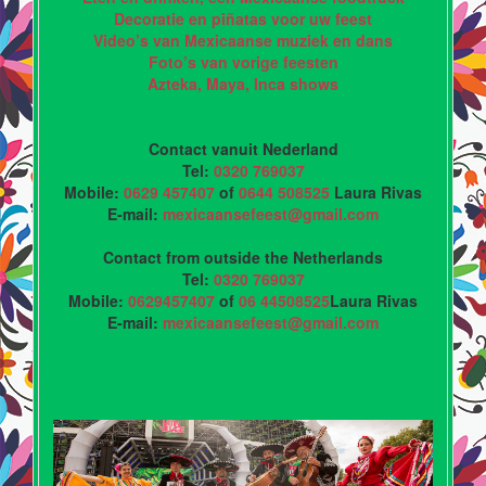
Decoratie en piñatas voor uw feest
Video’s van Mexicaanse muziek en dans
Foto’s van vorige feesten
Azteka, Maya, Inca shows
Contact vanuit Nederland
Tel:
0320 769037
Mobile:
0629 457407
of
0644 508525
Laura Rivas
E-mail:
mexicaansefeest@gmail.com
Contact from outside the Netherlands
Tel:
0320 769037
Mobile:
0629457407
of
06 44508525
Laura Rivas
E-mail:
mexicaansefeest@gmail.com