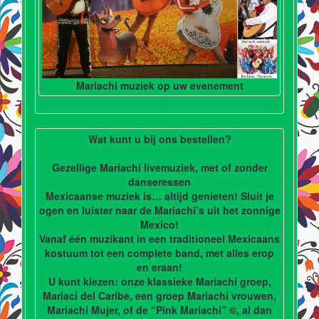
Mariachi muziek op uw evenement
Wat kunt u bij ons bestellen?
Gezellige Mariachi livemuziek, met of zonder
danseressen
Mexicaanse muziek is… altijd genieten! Sluit je
ogen en luister naar de Mariachi’s uit het zonnige
Mexico!
Vanaf één muzikant in een traditioneel Mexicaans
kostuum tot een complete band, met alles erop
en eraan!
U kunt kiezen: onze klassieke Mariachi groep,
Mariaci del Caribe, een groep Mariachi vrouwen,
Mariachi Mujer, of de “Pink Mariachi” ©, al dan