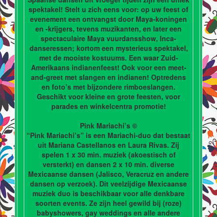
spektakel! Stelt u zich eens voor: op uw feest of
evenement een ontvangst door Maya-koningen
en -krijgers, tevens muzikanten, en later een
spectaculaire Maya vuurdansshow, Inca-
danseressen; kortom een mysterieus spektakel,
met de mooiste kostuums. Een waar Zuid-
Amerikaans indianenfeest! Ook voor een meet-
and-greet met slangen en indianen! Optredens
en foto’s met bijzondere rimboeslangen.
Geschikt voor kleine en grote feesten, voor
parades en winkelcentra promotie!
Pink Mariachi’s ©
“Pink Mariachi’s” is een Mariachi-duo dat bestaat
uit Mariana Castellanos en Laura Rivas. Zij
spelen 1 x 30 min. muziek (akoestisch of
versterkt) en dansen 2 x 10 min. diverse
Mexicaanse dansen (Jalisco, Veracruz en andere
dansen op verzoek). Dit veelzijdige Mexicaanse
muziek duo is beschikbaar voor alle denkbare
soorten events. Ze zijn heel gewild bij (roze)
babyshowers, gay weddings en alle andere