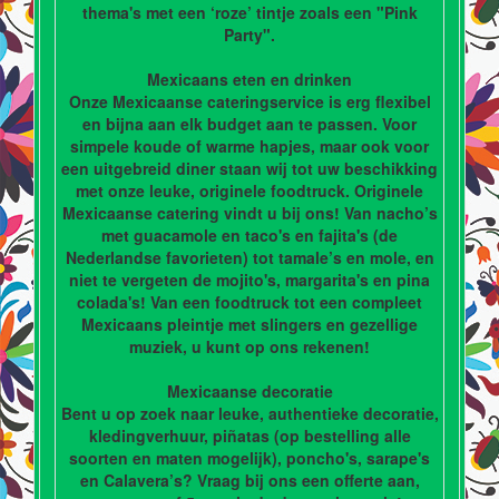
thema's met een ‘roze’ tintje zoals een "Pink
Party".
Mexicaans eten en drinken
Onze Mexicaanse cateringservice is erg flexibel
en bijna aan elk budget aan te passen. Voor
simpele koude of warme hapjes, maar ook voor
een uitgebreid diner staan wij tot uw beschikking
met onze leuke, originele foodtruck. Originele
Mexicaanse catering vindt u bij ons! Van nacho’s
met guacamole en taco's en fajita's (de
Nederlandse favorieten) tot tamale’s en mole, en
niet te vergeten de mojito's, margarita's en pina
colada's! Van een foodtruck tot een compleet
Mexicaans pleintje met slingers en gezellige
muziek, u kunt op ons rekenen!
Mexicaanse decoratie
Bent u op zoek naar leuke, authentieke decoratie,
kledingverhuur, piñatas (op bestelling alle
soorten en maten mogelijk), poncho's, sarape's
en Calavera’s? Vraag bij ons een offerte aan,