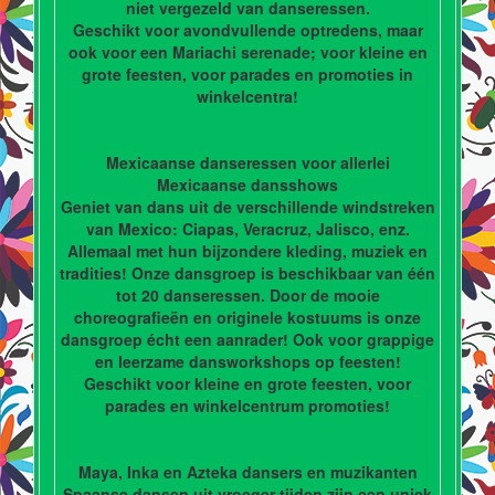
niet vergezeld van danseressen.
Geschikt voor avondvullende optredens, maar
ook voor een Mariachi serenade; voor kleine en
grote feesten, voor parades en promoties in
winkelcentra!
Mexicaanse danseressen voor allerlei
Mexicaanse dansshows
Geniet van dans uit de verschillende windstreken
van Mexico: Ciapas, Veracruz, Jalisco, enz.
Allemaal met hun bijzondere kleding, muziek en
tradities! Onze dansgroep is beschikbaar van één
tot 20 danseressen. Door de mooie
choreografieën en originele kostuums is onze
dansgroep écht een aanrader! Ook voor grappige
en leerzame dansworkshops op feesten!
Geschikt voor kleine en grote feesten, voor
parades en winkelcentrum promoties!
Maya, Inka en Azteka dansers en muzikanten
Spaanse dansen uit vroeger tijden zijn een uniek