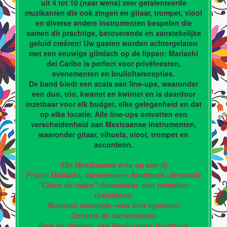
uit 4 tot 10 (naar wens) zeer getalenteerde
muzikanten die ook zingen en gitaar, trompet, viool
en diverse andere instrumenten bespelen die
samen dit prachtige, betoverende en aanstekelijke
geluid creëren! Uw gasten worden achtergelaten
met een eeuwige glimlach op de lippen; Mariachi
del Caribe is perfect voor privéfeesten,
evenementen en bruiloftsrecepties.
De band biedt een scala aan line-ups, waaronder
een duo, trio, kwartet en kwintet en is daardoor
inzetbaar voor elk budget, elke gelegenheid en dat
op elke locatie. Alle line-ups omvatten een
verscheidenheid aan Mexicaanse instrumenten,
waaronder gitaar, vihuela, viool, trompet en
accordeon.
Alle Mexicaanse acts op een rij
Prijzen Mariachi, danseressen foodtruck, decoratie
“Cinco de mayo”-themafeest, een compleet
themafeest
Mariachi serenade –een kort optreden
Dansers en danseressen
Eten en drinken, een Mexicaanse foodtruck