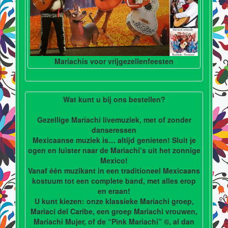
Mariachis voor vrijgezellenfeesten
Wat kunt u bij ons bestellen?
Gezellige Mariachi livemuziek, met of zonder
danseressen
Mexicaanse muziek is… altijd genieten! Sluit je
ogen en luister naar de Mariachi’s uit het zonnige
Mexico!
Vanaf één muzikant in een traditioneel Mexicaans
kostuum tot een complete band, met alles erop
en eraan!
U kunt kiezen: onze klassieke Mariachi groep,
Mariaci del Caribe, een groep Mariachi vrouwen,
Mariachi Mujer, of de “Pink Mariachi” ©, al dan