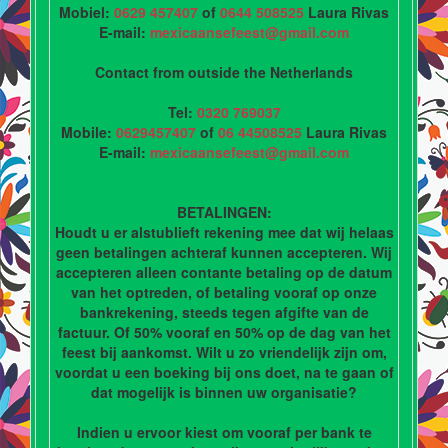
Mobiel:
0629 457407
of
0644 508525
Laura Rivas
E-mail:
mexicaansefeest@gmail.com
Contact from outside the Netherlands
Tel:
0320 769037
Mobile:
0629457407
of
06 44508525
Laura Rivas
E-mail:
mexicaansefeest@gmail.com
BETALINGEN:
Houdt u er alstublieft rekening mee dat wij helaas
geen betalingen achteraf kunnen accepteren. Wij
accepteren alleen contante betaling op de datum
van het optreden, of betaling vooraf op onze
bankrekening, steeds tegen afgifte van de
factuur. Of 50% vooraf en 50% op de dag van het
feest bij aankomst. Wilt u zo vriendelijk zijn om,
voordat u een boeking bij ons doet, na te gaan of
dat mogelijk is binnen uw organisatie?
Indien u ervoor kiest om vooraf per bank te