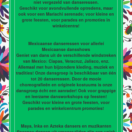
niet vergezeld van danseressen.
Geschikt voor avondvullende optredens, maar
ook voor een Mariachi serenade; voor kleine en
grote feesten, voor parades en promoties in
winkelcentra!
Mexicaanse danseressen voor allerlei
Mexicaanse dansshows
Geniet van dans uit de verschillende windstreken
van Mexico: Ciapas, Veracruz, Jalisco, enz.
Allemaal met hun bijzondere kleding, muziek en
tradities! Onze dansgroep is beschikbaar van één
tot 20 danseressen. Door de mooie
choreografieën en originele kostuums is onze
dansgroep écht een aanrader! Ook voor grappige
en leerzame dansworkshops op feesten!
Geschikt voor kleine en grote feesten, voor
parades en winkelcentrum promoties!
Maya, Inka en Azteka dansers en muzikanten
Spaanse dansen uit vroeger tijden zijn een uniek