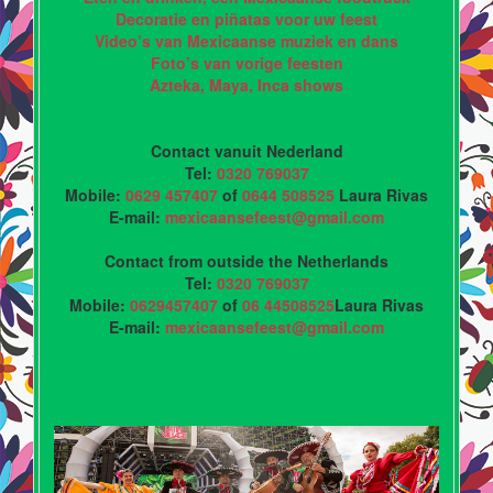
Decoratie en piñatas voor uw feest
Video’s van Mexicaanse muziek en dans
Foto’s van vorige feesten
Azteka, Maya, Inca shows
Contact vanuit Nederland
Tel:
0320 769037
Mobile:
0629 457407
of
0644 508525
Laura Rivas
E-mail:
mexicaansefeest@gmail.com
Contact from outside the Netherlands
Tel:
0320 769037
Mobile:
0629457407
of
06 44508525
Laura Rivas
E-mail:
mexicaansefeest@gmail.com