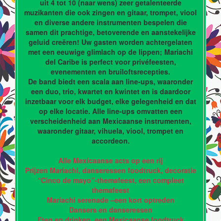
uit 4 tot 10 (naar wens) zeer getalenteerde
muzikanten die ook zingen en gitaar, trompet, viool
en diverse andere instrumenten bespelen die
samen dit prachtige, betoverende en aanstekelijke
geluid creëren! Uw gasten worden achtergelaten
met een eeuwige glimlach op de lippen; Mariachi
del Caribe is perfect voor privéfeesten,
evenementen en bruiloftsrecepties.
De band biedt een scala aan line-ups, waaronder
een duo, trio, kwartet en kwintet en is daardoor
inzetbaar voor elk budget, elke gelegenheid en dat
op elke locatie. Alle line-ups omvatten een
verscheidenheid aan Mexicaanse instrumenten,
waaronder gitaar, vihuela, viool, trompet en
accordeon.
Alle Mexicaanse acts op een rij
Prijzen Mariachi, danseressen foodtruck, decoratie
“Cinco de mayo”-themafeest, een compleet
themafeest
Mariachi serenade –een kort optreden
Dansers en danseressen
Eten en drinken, een Mexicaanse foodtruck