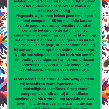
betalen, dan verzoeken wij u om uiterlijk 2 weken
voor het optreden de gage over te maken op
onze bankrekening.
Nogmaals, wij kunnen helaas geen betalingen
achteraf accepteren. Bij het niet tijdig betalen
van de gage – dus zonder betaling vooraf of
contante betaling op de datum van het
evenement – behouden wij ons het recht voor om
het optreden niet door te laten gaan. Pas na het
overmaken van de gage, of na contante betaling
bij aanvang, is het optreden definitief bevestigd.
Wij zijn vanzelfsprekend in het bezit van een IPV
(Inhoudingsplichtigenverklaring) voor artiesten
(loonvrijstelling voor u) en de benodigde
bedrijfsaansprakelijkheidsverzekeringen.
Al ons decoratiemateriaal is brandveilig gemaakt;
wij beschikken vanzelfsprekend over een
brandveiligheidscertificaat. Graag vooraf
aangeven als u wilt dat wij dit certificaat
meebrengen. Als u verder nog speciale wensen
heeft m.b.t. de brandveiligheid, wilt u die dan
minimaal 2 weken van tevoren aan ons