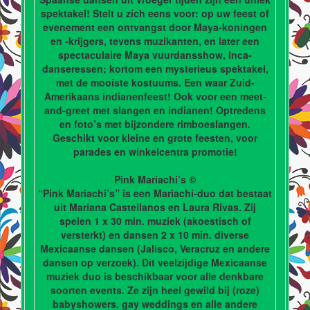
spektakel! Stelt u zich eens voor: op uw feest of
evenement een ontvangst door Maya-koningen
en -krijgers, tevens muzikanten, en later een
spectaculaire Maya vuurdansshow, Inca-
danseressen; kortom een mysterieus spektakel,
met de mooiste kostuums. Een waar Zuid-
Amerikaans indianenfeest! Ook voor een meet-
and-greet met slangen en indianen! Optredens
en foto’s met bijzondere rimboeslangen.
Geschikt voor kleine en grote feesten, voor
parades en winkelcentra promotie!
Pink Mariachi’s ©
“Pink Mariachi’s” is een Mariachi-duo dat bestaat
uit Mariana Castellanos en Laura Rivas. Zij
spelen 1 x 30 min. muziek (akoestisch of
versterkt) en dansen 2 x 10 min. diverse
Mexicaanse dansen (Jalisco, Veracruz en andere
dansen op verzoek). Dit veelzijdige Mexicaanse
muziek duo is beschikbaar voor alle denkbare
soorten events. Ze zijn heel gewild bij (roze)
babyshowers, gay weddings en alle andere